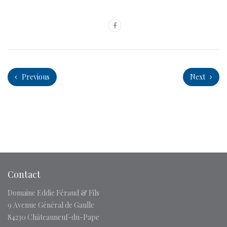
Previous
Next
Contact
Domaine Eddie Féraud & Fils
9 Avenue Général de Gaulle
84230 Châteauneuf-du-Pape