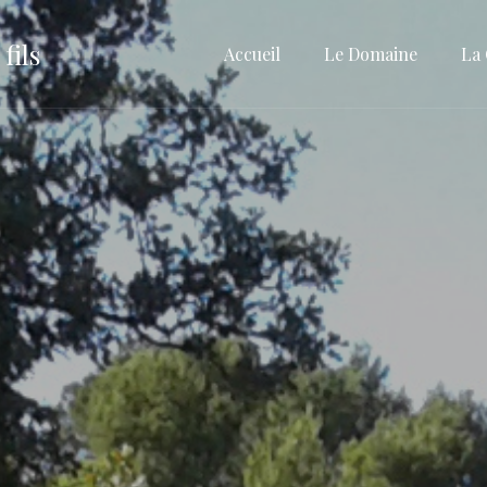
fils
Accueil
Le Domaine
La